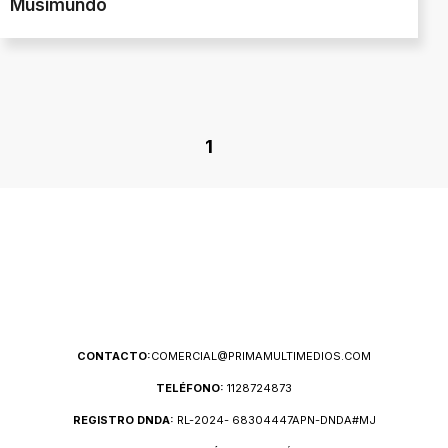
Musimundo
1
CONTACTO:
COMERCIAL@PRIMAMULTIMEDIOS.COM
TELÉFONO:
1128724873
REGISTRO DNDA:
RL-2024- 68304447APN-DNDA#MJ