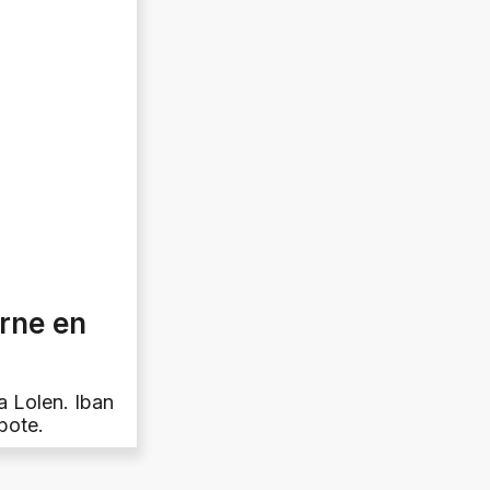
arne en
a Lolen. Iban
bote.