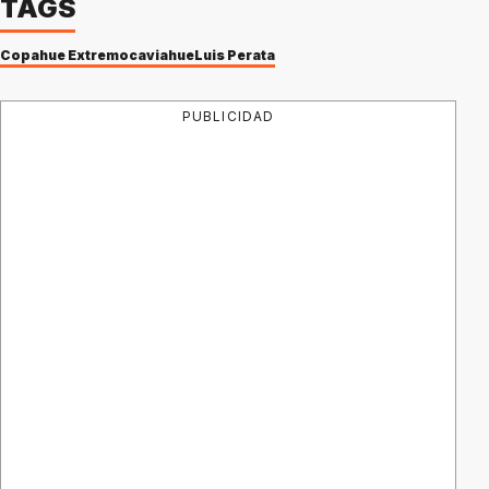
TAGS
Copahue Extremo
caviahue
Luis Perata
PUBLICIDAD