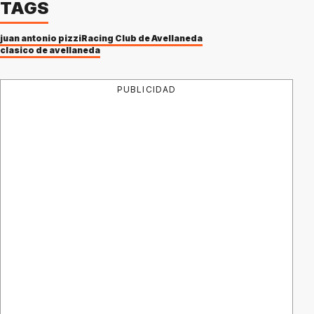
TAGS
juan antonio pizzi
Racing Club de Avellaneda
clasico de avellaneda
PUBLICIDAD