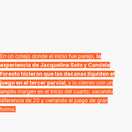
En un cotejo donde el inicio fue parejo,
la
experiencia de Jacqueline Soto y Candela
Foresto hicieron que las decanas liquiden el
juego en el tercer parcial,
y lo cierren con un
amplio margen en el inicio del cuarto, sacando
diferencia de 20 y cerrando el juego de gran
forma.