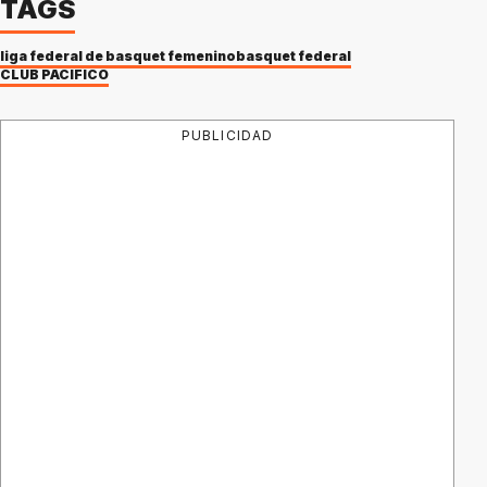
TAGS
liga federal de basquet femenino
basquet federal
CLUB PACÍFICO
PUBLICIDAD