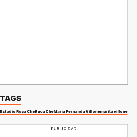
TAGS
Estadio Ruca Che
Ruca Che
María Fernanda Villone
marita villone
PUBLICIDAD