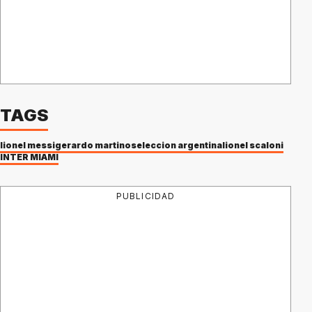
TAGS
lionel messi
gerardo martino
seleccion argentina
lionel scaloni
INTER MIAMI
PUBLICIDAD