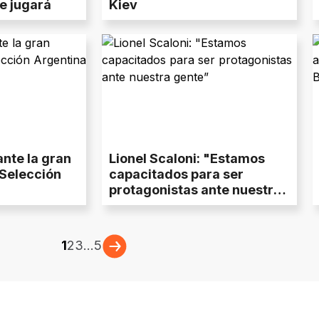
e jugará
Kiev
ante la gran
Lionel Scaloni: "Estamos
 Selección
capacitados para ser
protagonistas ante nuestra
gente”
1
2
3
...
5