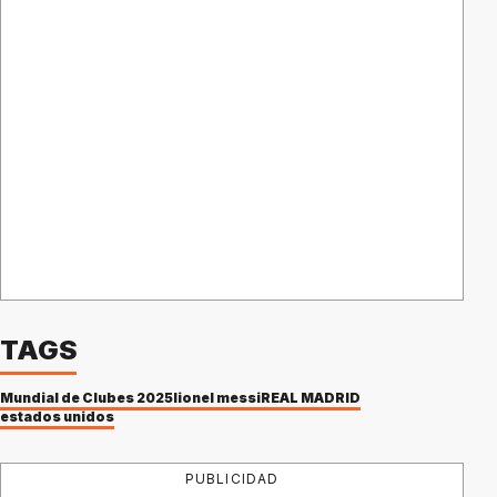
TAGS
Mundial de Clubes 2025
lionel messi
REAL MADRID
estados unidos
PUBLICIDAD