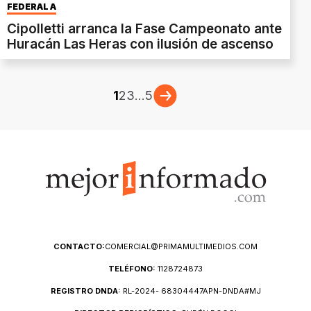
FEDERAL A
Cipolletti arranca la Fase Campeonato ante
Huracán Las Heras con ilusión de ascenso
1
2
3
...
5
CONTACTO:
COMERCIAL@PRIMAMULTIMEDIOS.COM
TELÉFONO:
1128724873
REGISTRO DNDA:
RL-2024- 68304447APN-DNDA#MJ