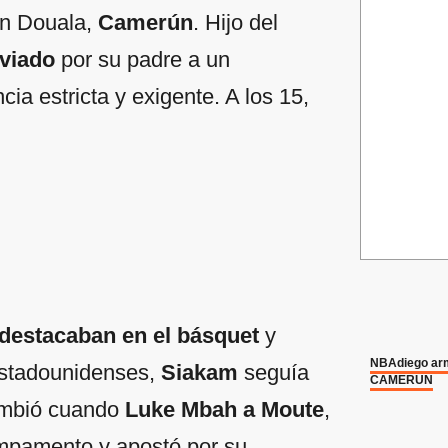
n Douala,
Camerún
. Hijo del
viado
por su padre a un
cia estricta y exigente. A los 15,
destacaban en el básquet
y
NBA
diego a
estadounidenses,
Siakam
seguía
CAMERÚN
ambió cuando
Luke Mbah a Moute
,
ampamento y apostó por su