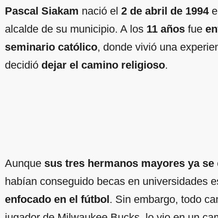
Pascal Siakam
nació el
2 de abril de 1994
e
alcalde de su municipio. A los
11 años
fue
en
seminario católico
, donde vivió una experien
decidió
dejar el camino religioso
.
Aunque
sus tres hermanos mayores ya se 
habían conseguido becas en universidades 
enfocado en el fútbol
. Sin embargo, todo c
jugador de Milwaukee Bucks, lo vio en un c