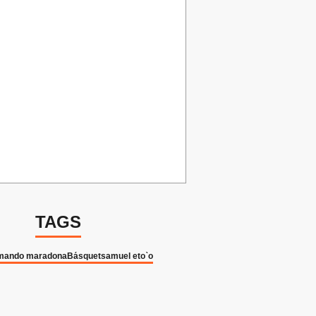
TAGS
rmando maradona
Básquet
samuel eto`o