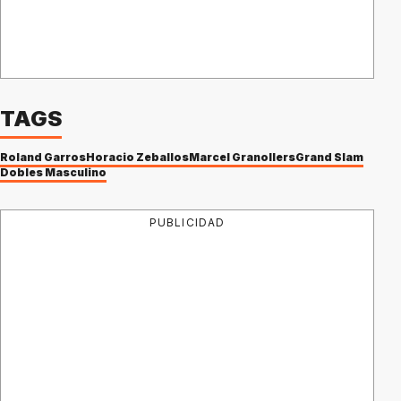
TAGS
Roland Garros
Horacio Zeballos
Marcel Granollers
Grand Slam
Dobles Masculino
PUBLICIDAD