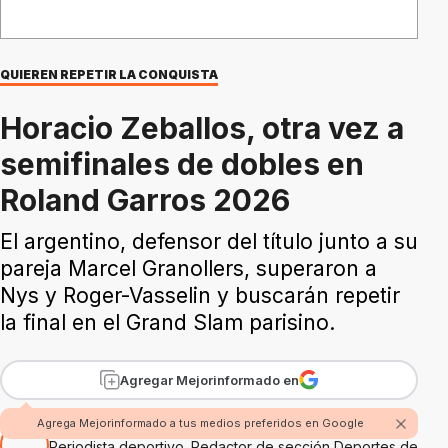
QUIEREN REPETIR LA CONQUISTA
Horacio Zeballos, otra vez a
semifinales de dobles en
Roland Garros 2026
El argentino, defensor del título junto a su
pareja Marcel Granollers, superaron a
Nys y Roger-Vasselin y buscarán repetir
la final en el Grand Slam parisino.
Agregar Mejorinformado en
Por Juan Sáber
Agrega Mejorinformado a tus medios preferidos en Google
Periodista deportivo. Redactor de sección Deportes de