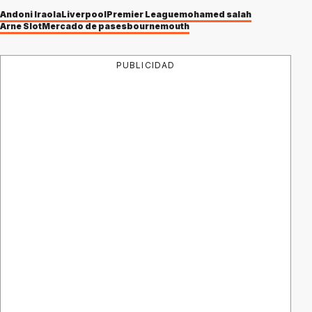
Andoni Iraola
Liverpool
Premier League
mohamed salah
Arne Slot
Mercado de pases
bournemouth
PUBLICIDAD