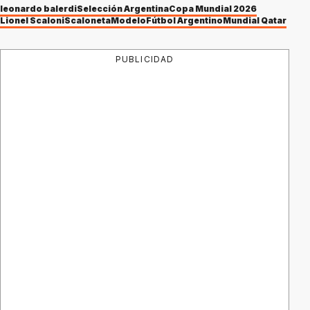
leonardo balerdi
Selección Argentina
Copa Mundial 2026
Lionel Scaloni
Scaloneta
Modelo
Fútbol Argentino
Mundial Qatar
PUBLICIDAD