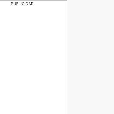
PUBLICIDAD
xpone como nunca la crisis económica, sanitaria y social d