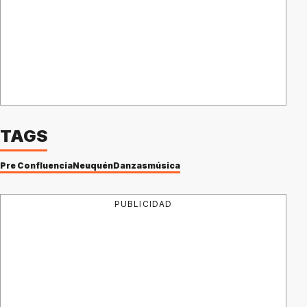
TAGS
Pre Confluencia
Neuquén
Danzas
música
PUBLICIDAD