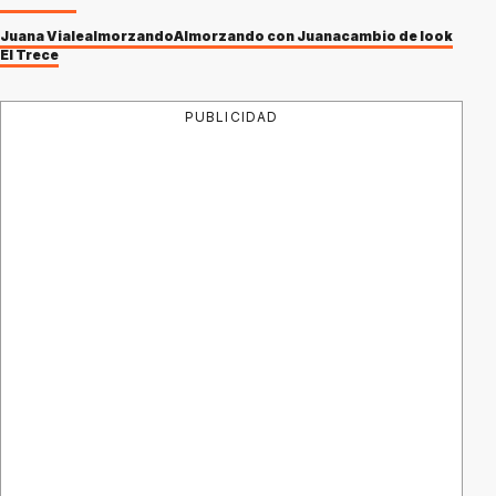
Juana Viale
almorzando
Almorzando con Juana
cambio de look
El Trece
PUBLICIDAD