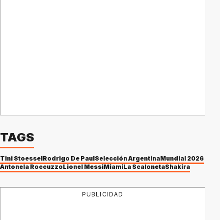
TAGS
Tini Stoessel
Rodrigo De Paul
Selección Argentina
Mundial 2026
Antonela Roccuzzo
Lionel Messi
Miami
La Scaloneta
Shakira
PUBLICIDAD