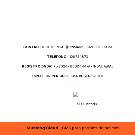
CONTACTO:
COMERCIAL@PRIMAMULTIMEDIOS.COM
TELÉFONO:
1128724873
REGISTRO DNDA:
RL-2024- 68304447APN-DNDA#MJ
DIRECTOR PERIODÍSTICO:
RUBÉN BOGGI
SEO Partners
Mustang Cloud -
CMS para portales de noticias