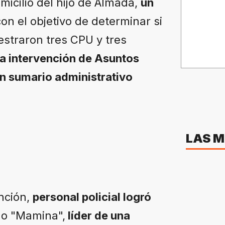
micilio del hijo de Almada,
un
con el objetivo de determinar si
uestraron tres CPU y tres
ó la intervención de Asuntos
 un sumario administrativo
LAS M
nción,
personal policial logró
mo "Mamina",
líder de una