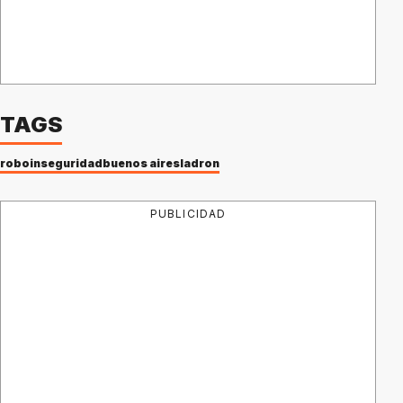
TAGS
robo
inseguridad
buenos aires
ladron
PUBLICIDAD