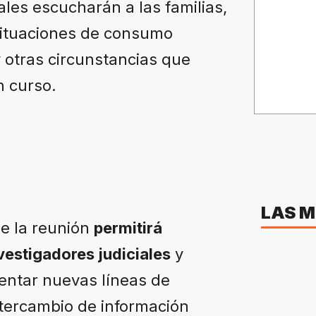
ales escucharán a las familias,
situaciones de consumo
 otras circunstancias que
n curso.
LAS M
e la reunión
permitirá
vestigadores judiciales
y
ientar nuevas líneas de
intercambio de información