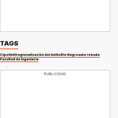
TAGS
Cipolletti
regionalización del delito
Río Negro
auto robado
Facultad de Ingenieria
PUBLICIDAD