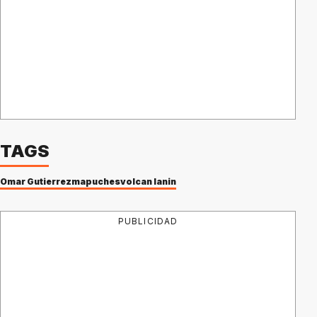
TAGS
Omar Gutierrez
mapuches
volcan lanin
PUBLICIDAD