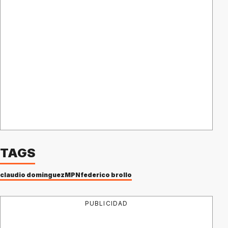
TAGS
claudio dominguez
MPN
federico brollo
PUBLICIDAD