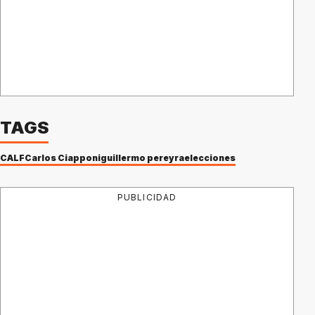
TAGS
CALF
Carlos Ciapponi
guillermo pereyra
elecciones
PUBLICIDAD