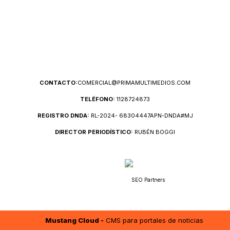
CONTACTO:
COMERCIAL@PRIMAMULTIMEDIOS.COM
TELÉFONO:
1128724873
REGISTRO DNDA:
RL-2024- 68304447APN-DNDA#MJ
DIRECTOR PERIODÍSTICO:
RUBÉN BOGGI
SEO Partners
Mustang Cloud -
CMS para portales de noticias