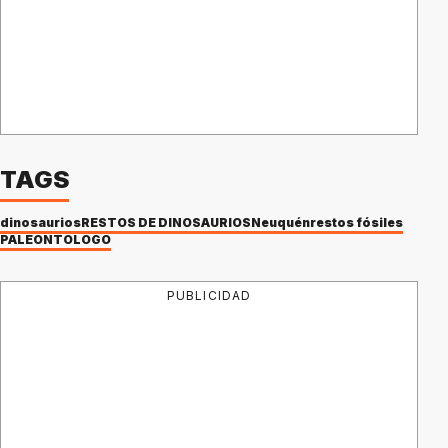
TAGS
dinosaurios
RESTOS DE DINOSAURIOS
Neuquén
restos fósiles
PALEONTÓLOGO
PUBLICIDAD