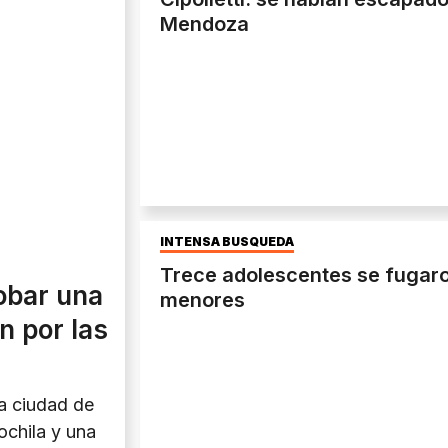
Mendoza
INTENSA BÚSQUEDA
Trece adolescentes se fugaron
obar una
menores
on por las
la ciudad de
chila y una