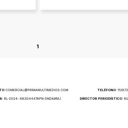
1
TO:
COMERCIAL@PRIMAMULTIMEDIOS.COM
TELÉFONO:
11287
A:
RL-2024- 68304447APN-DNDA#MJ
DIRECTOR PERIODÍSTICO:
RU