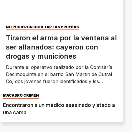
NO PUDIERON OCULTAR LAS PRUEBAS
Tiraron el arma por la ventana al
ser allanados: cayeron con
drogas y municiones
Durante el operativo realizado por la Comisaría
Decimoquinta en el barrio San Martín de Cutral
Co, dos jóvenes fueron identificados y les
incautaron un revólver, más de 60 cartuchos y
envoltorios con cocaína.
MACABRO CRIMEN
Encontraron a un médico asesinado y atado a
una cama