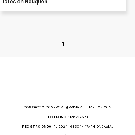
lotes en Neuquén
1
CONTACTO:
COMERCIAL@PRIMAMULTIMEDIOS.COM
TELÉFONO:
1128724873
REGISTRO DNDA:
RL-2024- 68304447APN-DNDA#MJ