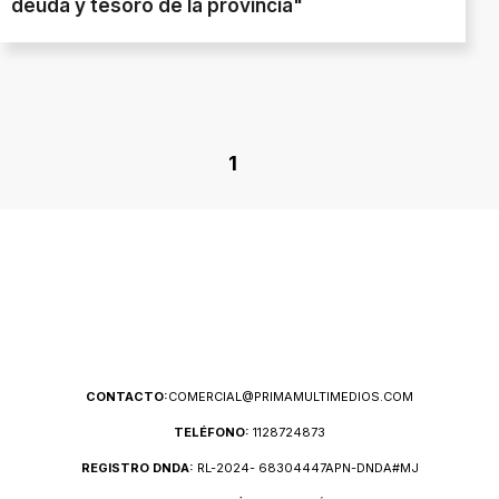
deuda y tesoro de la provincia"
1
CONTACTO:
COMERCIAL@PRIMAMULTIMEDIOS.COM
TELÉFONO:
1128724873
REGISTRO DNDA:
RL-2024- 68304447APN-DNDA#MJ