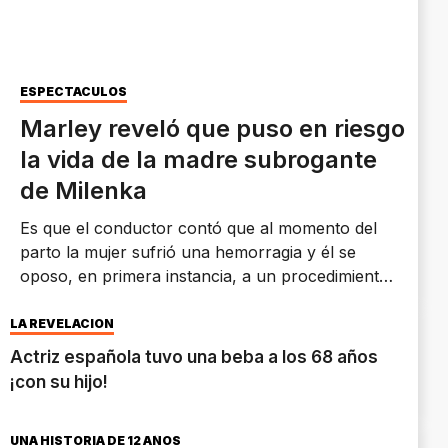
ESPECTÁCULOS
Marley reveló que puso en riesgo
la vida de la madre subrogante
de Milenka
Es que el conductor contó que al momento del
parto la mujer sufrió una hemorragia y él se
oposo, en primera instancia, a un procedimiento
para ayudarla, ya que quería que el nacimiento
fuera de "forma natural".
LA REVELACIÓN
Actriz española tuvo una beba a los 68 años
¡con su hijo!
UNA HISTORIA DE 12 AÑOS