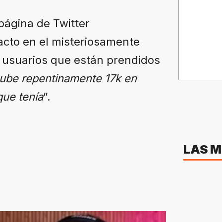
 página de Twitter
cto en el misteriosamente
 usuarios que están prendidos
 sube repentinamente 17k en
que tenía
”.
LAS M