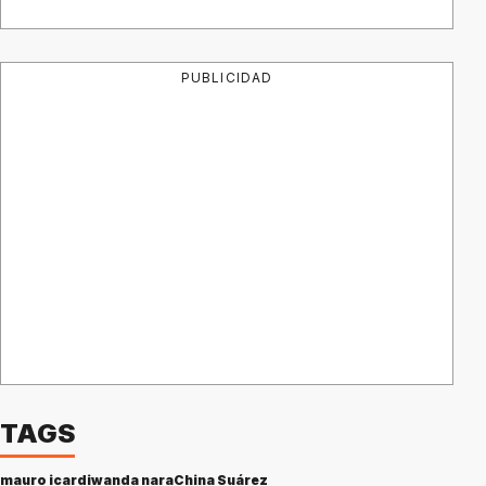
PUBLICIDAD
TAGS
mauro icardi
wanda nara
China Suárez