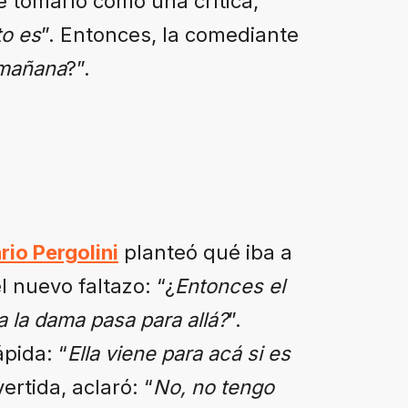
de tomarlo como una crítica,
to es
”. Entonces, la comediante
a mañana
?”.
rio Pergolini
planteó qué iba a
l nuevo faltazo: “¿
Entonces el
 la dama pasa para allá?
”.
pida: “
Ella viene para acá si es
ertida, aclaró: “
No, no tengo