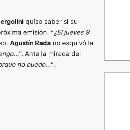
ergolini
quiso saber si su
róxima emisión. “
¿El jueves 9
oso.
Agustín Rada
no esquivó la
vengo…
”. Ante la mirada del
porque no puedo…
”.