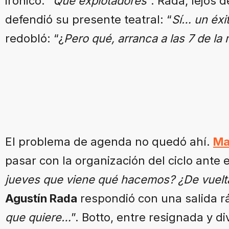
irónico: “
Qué explotadores
”. Rada, lejos 
defendió su presente teatral: “
Sí… un éxi
redobló: “¿
Pero qué, arranca a las 7 de l
El problema de agenda no quedó ahí.
Ma
pasar con la organización del ciclo ante e
jueves que viene qué hacemos? ¿De vuelta
Agustín Rada
respondió con una salida rá
que quiere…
”. Botto, entre resignada y div