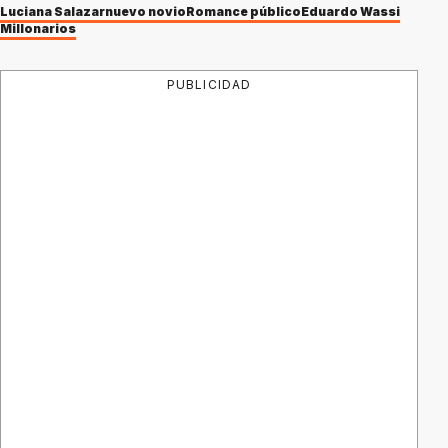
Luciana Salazar
nuevo novio
Romance público
Eduardo Wassi
Millonarios
PUBLICIDAD