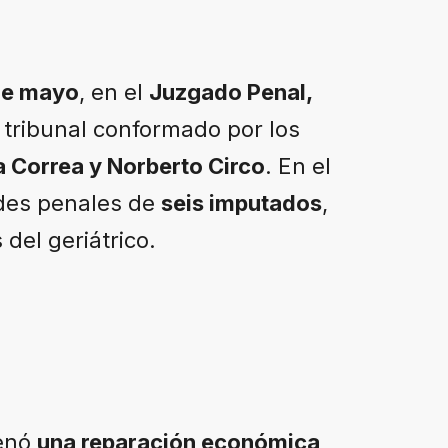
de mayo
, en el
Juzgado Penal,
 tribunal conformado por los
 Correa y Norberto Circo
. En el
ades penales de
seis imputados
,
 del geriátrico.
denó
una reparación económica