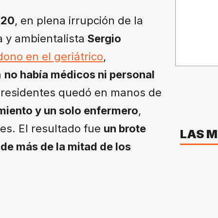
020
, en plena irrupción de la
a y ambientalista
Sergio
ono en el geriátrico
,
a
no había médicos ni personal
os residentes quedó en manos de
miento y un solo enfermero
,
es. El resultado fue
un brote
LAS M
de más de la mitad de los