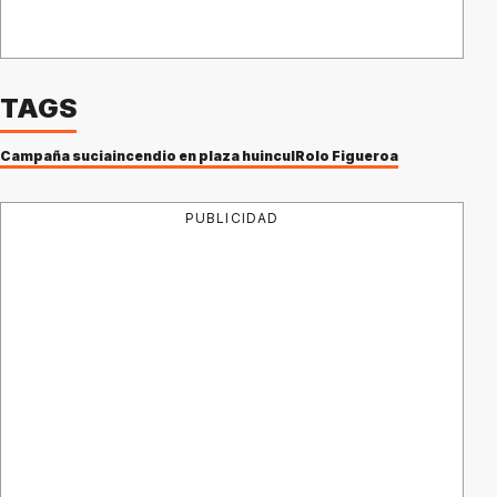
TAGS
Campaña sucia
incendio en plaza huincul
Rolo Figueroa
PUBLICIDAD