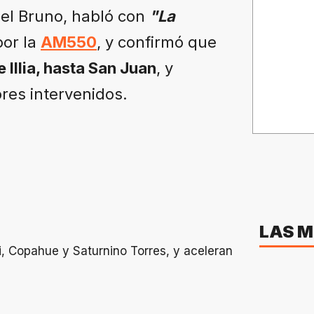
iel Bruno, habló con
"La
por la
AM550
, y confirmó que
e Illia, hasta San Juan
, y
res intervenidos.
LAS M