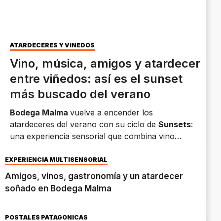
ATARDECERES Y VIÑEDOS
Vino, música, amigos y atardecer
entre viñedos: así es el sunset
más buscado del verano
Bodega Malma
vuelve a encender los
atardeceres del verano con su ciclo de
Sunsets
:
una experiencia sensorial que combina vino
neuquino, DJ sets en vivo, gastronomía y un
paisaje que invita a quedarse hasta que caiga la
EXPERIENCIA MULTISENSORIAL
noche.
Amigos, vinos, gastronomía y un atardecer
soñado en Bodega Malma
POSTALES PATAGÓNICAS