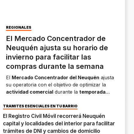
REGIONALES
El Mercado Concentrador de
Neuquén ajusta su horario de
invierno para facilitar las
compras durante la semana
El
Mercado Concentrador del Neuquén
ajusta
su operatoria con el objetivo de optimizar la
actividad comercial
durante la
temporada
invernal.
El nuevo
horario de atención será los
lunes de 6 a 11 y de martes a viernes de 13:30 a
TRÁMITES ESENCIALES EN TU BARRIO
17:30.
El Registro Civil Móvil recorrerá Neuquén
capital y localidades del interior para facilitar
trámites de DNI y cambios de domicilio