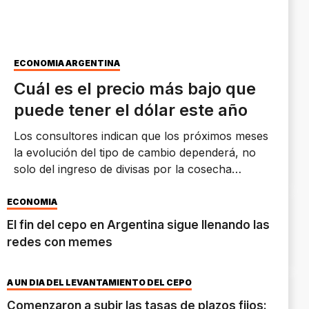
ECONOMÍA ARGENTINA
Cuál es el precio más bajo que
puede tener el dólar este año
Los consultores indican que los próximos meses
la evolución del tipo de cambio dependerá, no
solo del ingreso de divisas por la cosecha
agrícola, sino también de la situación de Estados
Unidos.
ECONOMÍA
El fin del cepo en Argentina sigue llenando las
redes con memes
A UN DÍA DEL LEVANTAMIENTO DEL CEPO
Comenzaron a subir las tasas de plazos fijos: