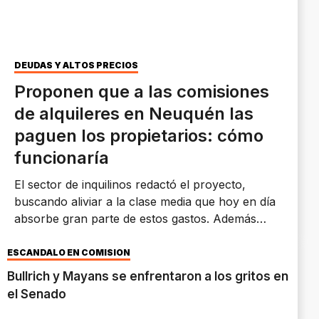
DEUDAS Y ALTOS PRECIOS
Proponen que a las comisiones
de alquileres en Neuquén las
paguen los propietarios: cómo
funcionaría
El sector de inquilinos redactó el proyecto,
buscando aliviar a la clase media que hoy en día
absorbe gran parte de estos gastos. Además
sostienen que actualmente los neuquinos se
endeudan para pagar el alquiler.
ESCÁNDALO EN COMISIÓN
Bullrich y Mayans se enfrentaron a los gritos en
el Senado