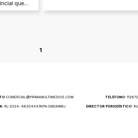
incial que
1
TO:
COMERCIAL@PRIMAMULTIMEDIOS.COM
TELÉFONO:
11287
A:
RL-2024- 68304447APN-DNDA#MJ
DIRECTOR PERIODÍSTICO:
RU