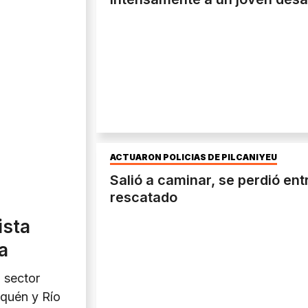
ACTUARON POLICÍAS DE PILCANIYEU
Salió a caminar, se perdió ent
rescatado
ista
a
n sector
uquén y Río