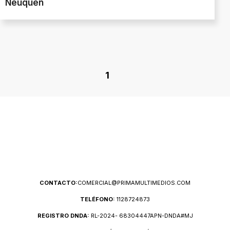
Neuquén
1
CONTACTO:
COMERCIAL@PRIMAMULTIMEDIOS.COM
TELÉFONO:
1128724873
REGISTRO DNDA:
RL-2024- 68304447APN-DNDA#MJ