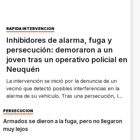
RÁPIDA INTERVENCIÓN
Inhibidores de alarma, fuga y
persecución: demoraron a un
joven tras un operativo policial en
Neuquén
La intervención se inició por la denuncia de un
vecino que detectó posibles interferencias en la
alarma de su vehículo. Tras una persecución, la
Policía de Neuquén secuestró un inhibidor de
señal, un escáner automotor y otros elementos
PERSECUCIÓN
de interés para la causa.
Armados se dieron a la fuga, pero no llegaron
muy lejos