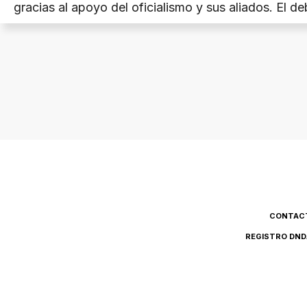
gracias al apoyo del oficialismo y sus aliados. El d
en un contexto clave para las negociaciones política
CONTAC
REGISTRO DND