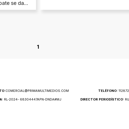
ebate se da
s del país.
1
TO:
COMERCIAL@PRIMAMULTIMEDIOS.COM
TELÉFONO:
11287
A:
RL-2024- 68304447APN-DNDA#MJ
DIRECTOR PERIODÍSTICO:
RU