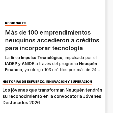
REGIONALES
Más de 100 emprendimientos
neuquinos accedieron a créditos
para incorporar tecnología
La línea
Impulso Tecnológico
, impulsada por el
IADEP y ANIDE
a través del programa
Neuquén
Financia
, ya otorgó 103 créditos por más de 246
millones de pesos. La iniciativa busca impulsar la
transformación digital
de emprendimientos de
HISTORIAS DE ESFUERZO, INNOVACIÓN Y SUPERACIÓN
toda la provincia.
Los jóvenes que transforman Neuquén tendrán
su reconocimiento en la convocatoria Jóvenes
Destacados 2026