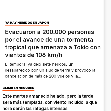
YA HAY HERIDOS EN JAPÓN
Evacuaron a 200.000 personas
por el avance de una tormenta
tropical que amenaza a Tokio con
vientos de 108 km/h
El temporal ya dejó siete heridos, un
desaparecido por un alud de tierra y provocó la
cancelación de más de 200 vuelos y la
suspensión del tren bala shinkansen en varias
regiones.
CLIMA EN NEUQUÉN
Este martes amaneció helado, pero la tarde
será más templada, con viento incluido: a qué
hora serán las ráfagas intensas